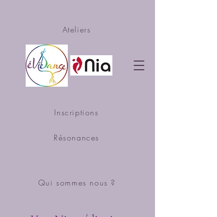
Ateliers
Inscriptions
Résonances
Qui sommes nous ?
NIA