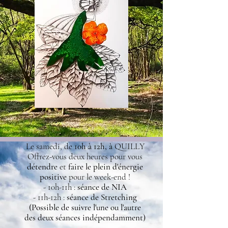
Le samedi, de
10h à 12h, à
QUILLY
Offrez-vous deux heures pour vous
détendre
et
faire le plein d'énergie
positive
pour le week-end !
- 10h-11h :
séance de NIA
- 11h-12h :
séance de Stretching
(Possible de suivre l'une ou l'autre
des deux séances indépendamment)