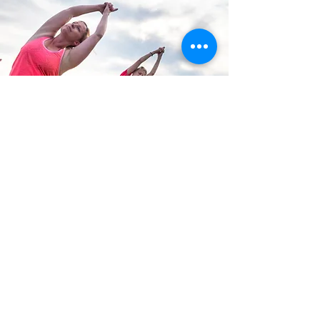
Nia & Stretching
Réserver
EVIEDANSE.NIA
0647417548