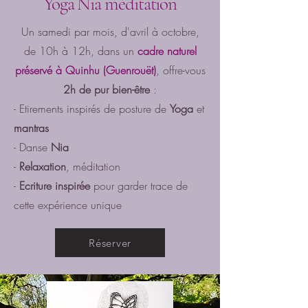
Yoga Nia méditation
Un samedi par mois, d'avril à octobre,
de 10h à 12h, dans un
cadre naturel
préservé à Quinhu (Guenrouët)
, offre-vous
2h de pur bien-être
:
- Etirements inspirés de posture de
Yoga
et
mantras
- Danse
Nia
-
Relaxation
, méditation
-
Ecriture inspirée
pour garder trace de
cette expérience unique
Réserver